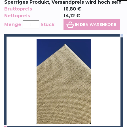
Sperriges Produkt, Versandpreis wird hoch sein
Bruttopreis
16,80
€
Nettopreis
14,12
€
Menge
Stück
IN DEN WARENKORB