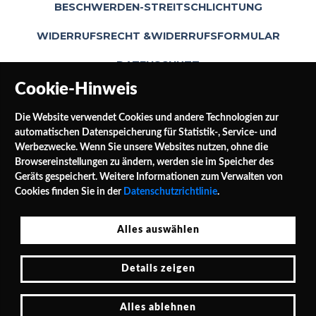
BESCHWERDEN-STREITSCHLICHTUNG
WIDERRUFSRECHT &WIDERRUFSFORMULAR
DATENSCHUTZ
Cookie-Hinweis
Die Website verwendet Cookies und andere Technologien zur
automatischen Datenspeicherung für Statistik-, Service- und
Werbezwecke. Wenn Sie unsere Websites nutzen, ohne die
Browsereinstellungen zu ändern, werden sie im Speicher des
Geräts gespeichert. Weitere Informationen zum Verwalten von
SOCIAL MEDIA
Cookies finden Sie in der
Datenschutzrichtlinie
.
Alles auswählen
Jałowocowa Str. 3
Details zeigen
PL 62-040 Puszczykowo Polen / Polska
Tel.: 0048 / 732 453 297
E-Mail: shop@leinwande24.de
Alles ablehnen