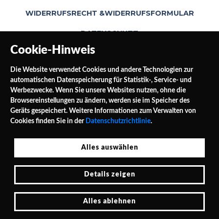
WIDERRUFSRECHT &WIDERRUFSFORMULAR
DATENSCHUTZ
Cookie-Hinweis
Die Website verwendet Cookies und andere Technologien zur
automatischen Datenspeicherung für Statistik-, Service- und
Werbezwecke. Wenn Sie unsere Websites nutzen, ohne die
Browsereinstellungen zu ändern, werden sie im Speicher des
Geräts gespeichert. Weitere Informationen zum Verwalten von
SOCIAL MEDIA
Cookies finden Sie in der
Datenschutzrichtlinie
.
Alles auswählen
Jałowocowa Str. 3
Details zeigen
PL 62-040 Puszczykowo Polen / Polska
Tel.: 0048 / 732 453 297
E-Mail: shop@leinwande24.de
Alles ablehnen
Cookie-Hinweis