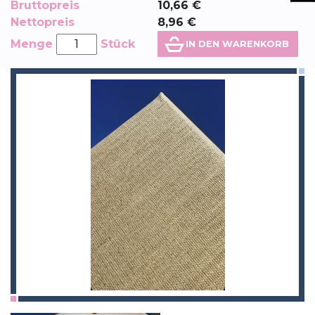
Bruttopreis
10,66
€
Nettopreis
8,96
€
Menge
Stück
IN DEN WARENKORB