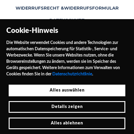
WIDERRUFSRECHT &WIDERRUFSFORMULAR
DATENSCHUTZ
Cookie-Hinweis
Die Website verwendet Cookies und andere Technologien zur
automatischen Datenspeicherung für Statistik-, Service- und
Werbezwecke. Wenn Sie unsere Websites nutzen, ohne die
Browsereinstellungen zu ändern, werden sie im Speicher des
Geräts gespeichert. Weitere Informationen zum Verwalten von
SOCIAL MEDIA
Cookies finden Sie in der
Datenschutzrichtlinie
.
Alles auswählen
Jałowocowa Str. 3
Details zeigen
PL 62-040 Puszczykowo Polen / Polska
Tel.: 0048 / 732 453 297
E-Mail: shop@leinwande24.de
Alles ablehnen
Cookie-Hinweis