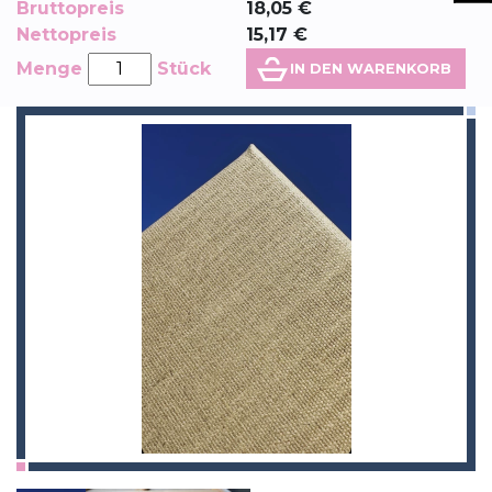
Bruttopreis
18,05
€
Nettopreis
15,17
€
Menge
Stück
IN DEN WARENKORB