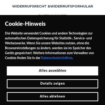
WIDERRUFSRECHT &WIDERRUFSFORMULAR
DATENSCHUTZ
Cookie-Hinweis
Die Website verwendet Cookies und andere Technologien zur
automatischen Datenspeicherung für Statistik-, Service- und
Werbezwecke. Wenn Sie unsere Websites nutzen, ohne die
Browsereinstellungen zu ändern, werden sie im Speicher des
Geräts gespeichert. Weitere Informationen zum Verwalten von
SOCIAL MEDIA
Cookies finden Sie in der
Datenschutzrichtlinie
.
Alles auswählen
Jałowocowa Str. 3
Details zeigen
PL 62-040 Puszczykowo Polen / Polska
Tel.: 0048 / 732 453 297
E-Mail: shop@leinwande24.de
Alles ablehnen
Cookie-Hinweis