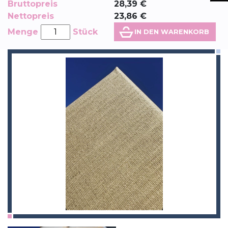
Bruttopreis
28,39
€
Nettopreis
23,86
€
Menge
Stück
IN DEN WARENKORB