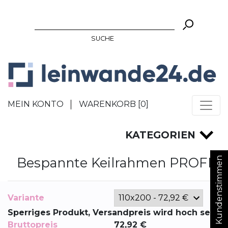
SUCHE
MEIN KONTO
WARENKORB [
0
]
KATEGORIEN
Bespannte Keilrahmen PROFI
Kundenstimmen
Variante
Sperriges Produkt, Versandpreis wird hoch sein
Bruttopreis
72,92
€