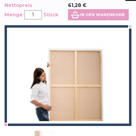
Nettopreis
61,28
€
Menge
Stück
IN DEN WARENKORB