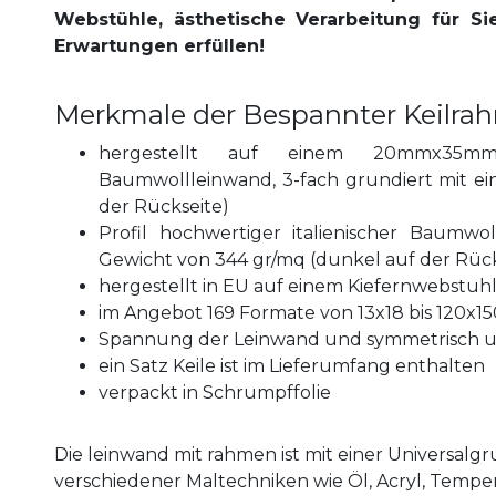
Webstühle, ästhetische Verarbeitung für Sie
Erwartungen erfüllen!
Merkmale der Bespannter Keilra
hergestellt auf einem 20mmx35mm P
Baumwollleinwand, 3-fach grundiert mit e
der Rückseite)
Profil hochwertiger italienischer Baumwo
Gewicht von 344 gr/mq (dunkel auf der Rück
hergestellt in EU auf einem Kiefernwebstuh
im Angebot 169 Formate von 13x18 bis 120x1
Spannung der Leinwand und symmetrisch un
ein Satz Keile ist im Lieferumfang enthalten
verpackt in Schrumpffolie
Die leinwand mit rahmen ist mit einer Universal
verschiedener Maltechniken wie Öl, Acryl, Temper