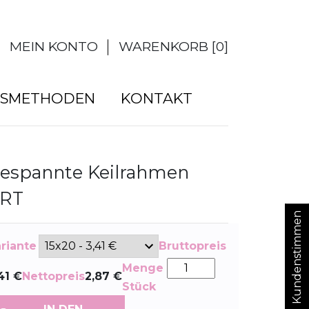
MEIN KONTO
WARENKORB [
0
]
GSMETHODEN
KONTAKT
espannte Keilrahmen
RT
Kundenstimmen
riante
Bruttopreis
Menge
41
€
Nettopreis
2,87
€
Stück