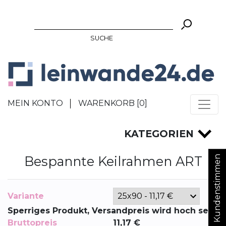
SUCHE
MEIN KONTO
WARENKORB [
0
]
KATEGORIEN
Bespannte Keilrahmen ART
Kundenstimmen
Variante
Sperriges Produkt, Versandpreis wird hoch sein
Bruttopreis
11,17
€