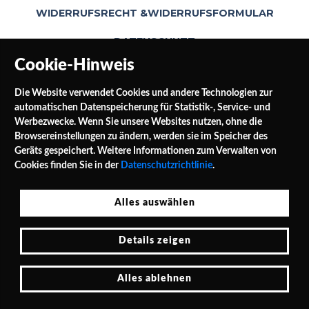
WIDERRUFSRECHT &WIDERRUFSFORMULAR
DATENSCHUTZ
Cookie-Hinweis
Die Website verwendet Cookies und andere Technologien zur
automatischen Datenspeicherung für Statistik-, Service- und
Werbezwecke. Wenn Sie unsere Websites nutzen, ohne die
Browsereinstellungen zu ändern, werden sie im Speicher des
Geräts gespeichert. Weitere Informationen zum Verwalten von
SOCIAL MEDIA
Cookies finden Sie in der
Datenschutzrichtlinie
.
Alles auswählen
Jałowocowa Str. 3
Details zeigen
PL 62-040 Puszczykowo Polen / Polska
Tel.: 0048 / 732 453 297
E-Mail: shop@leinwande24.de
Alles ablehnen
Cookie-Hinweis