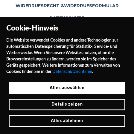
WIDERRUFSRECHT &WIDERRUFSFORMULAR
DATENSCHUTZ
Cookie-Hinweis
Die Website verwendet Cookies und andere Technologien zur
automatischen Datenspeicherung für Statistik-, Service- und
Werbezwecke. Wenn Sie unsere Websites nutzen, ohne die
Browsereinstellungen zu ändern, werden sie im Speicher des
Geräts gespeichert. Weitere Informationen zum Verwalten von
SOCIAL MEDIA
Cookies finden Sie in der
Datenschutzrichtlinie
.
Alles auswählen
Jałowocowa Str. 3
Details zeigen
PL 62-040 Puszczykowo Polen / Polska
Tel.: 0048 / 732 453 297
E-Mail: shop@leinwande24.de
Alles ablehnen
Cookie-Hinweis