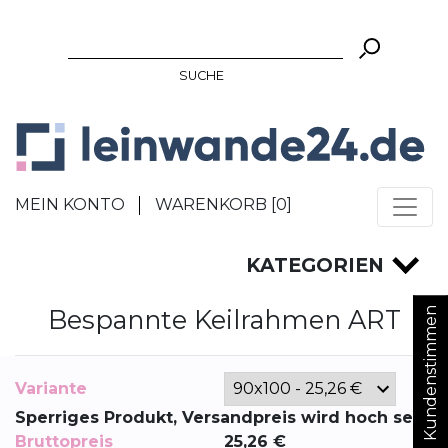
SUCHE
MEIN KONTO
WARENKORB [
0
]
KATEGORIEN
Bespannte Keilrahmen ART
Kundenstimmen
Variante
Sperriges Produkt, Versandpreis wird hoch sein
Bruttopreis
25,26
€