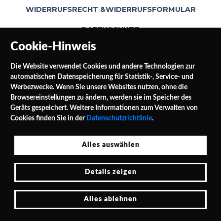
WIDERRUFSRECHT &WIDERRUFSFORMULAR
DATENSCHUTZ
Cookie-Hinweis
Die Website verwendet Cookies und andere Technologien zur
automatischen Datenspeicherung für Statistik-, Service- und
Werbezwecke. Wenn Sie unsere Websites nutzen, ohne die
Browsereinstellungen zu ändern, werden sie im Speicher des
Geräts gespeichert. Weitere Informationen zum Verwalten von
SOCIAL MEDIA
Cookies finden Sie in der
Datenschutzrichtlinie
.
Alles auswählen
Jałowocowa Str. 3
Details zeigen
PL 62-040 Puszczykowo Polen / Polska
Tel.: 0048 / 732 453 297
E-Mail: shop@leinwande24.de
Alles ablehnen
Cookie-Hinweis