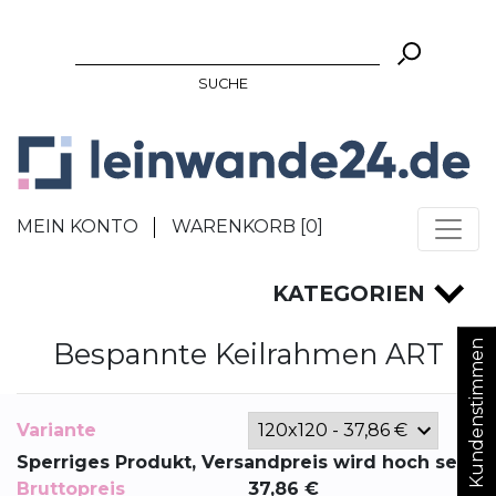
SUCHE
MEIN KONTO
WARENKORB [
0
]
KATEGORIEN
Bespannte Keilrahmen ART
Kundenstimmen
Variante
Sperriges Produkt, Versandpreis wird hoch sein
Bruttopreis
37,86
€