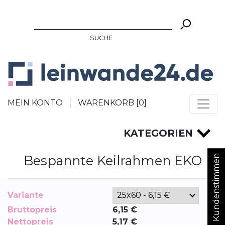
SUCHE
MEIN KONTO
WARENKORB [
0
]
KATEGORIEN
Bespannte Keilrahmen EKO
Kundenstimmen
Variante
Bruttopreis
6,15
€
Nettopreis
5,17
€